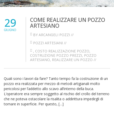
29
COME REALIZZARE UN POZZO
ARTESIANO
GIUGNO
BY ARCANGELI POZZI //
POZZI ARTESIANI
//
,
COSTO REALIZZAZIONE POZZO
,
COSTRUZIONE POZZO PREZZI
,
POZZO
ARTESIANO
,
REALIZZARE UN POZZO
//
Quali sono i lavori da fare? Tanto tempo fa la costruzione di un
pozzo era realizzata per mezzo di metodi artigianali molto
pericolosi per l’addetto allo scavo all’interno della buca.
L’operatore era sempre soggetto al rischio del crollo del terreno
che ne poteva ostacolare la risalita o addirittura impedirgli di
tornare in superficie. Per questo, […]