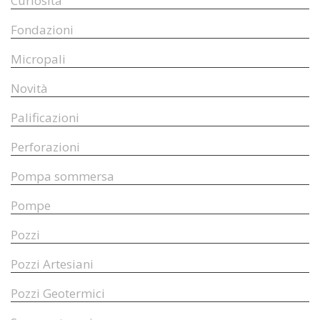
Curiosità
Fondazioni
Micropali
Novità
Palificazioni
Perforazioni
Pompa sommersa
Pompe
Pozzi
Pozzi Artesiani
Pozzi Geotermici