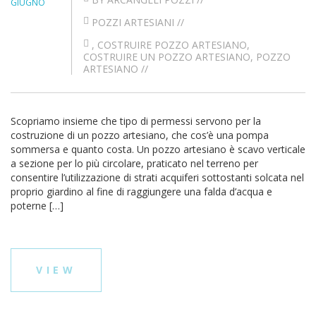
GIUGNO
POZZI ARTESIANI
//
,
COSTRUIRE POZZO ARTESIANO
,
COSTRUIRE UN POZZO ARTESIANO
,
POZZO
ARTESIANO
//
Scopriamo insieme che tipo di permessi servono per la
costruzione di un pozzo artesiano, che cos’è una pompa
sommersa e quanto costa. Un pozzo artesiano è scavo verticale
a sezione per lo più circolare, praticato nel terreno per
consentire l’utilizzazione di strati acquiferi sottostanti solcata nel
proprio giardino al fine di raggiungere una falda d’acqua e
poterne […]
VIEW