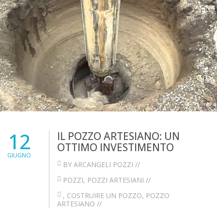
12
IL POZZO ARTESIANO: UN
OTTIMO INVESTIMENTO
GIUGNO
BY ARCANGELI POZZI //
POZZI
,
POZZI ARTESIANI
//
,
COSTRUIRE UN POZZO
,
POZZO
ARTESIANO
//