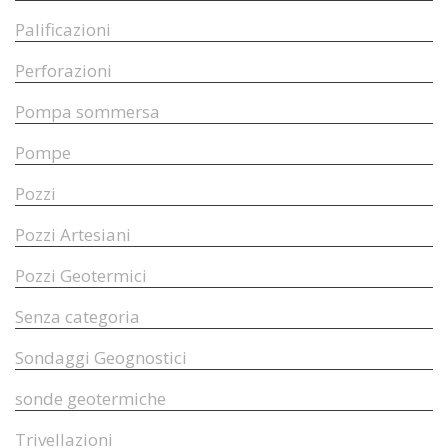
Palificazioni
Perforazioni
Pompa sommersa
Pompe
Pozzi
Pozzi Artesiani
Pozzi Geotermici
Senza categoria
Sondaggi Geognostici
sonde geotermiche
Trivellazioni