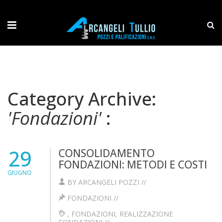
Category Archive:
'Fondazioni'
:
29
CONSOLIDAMENTO
FONDAZIONI: METODI E COSTI
GIUGNO
BY ARCANGELI POZZI //
FONDAZIONI
//
,
FONDAZIONI
,
REALIZZAZIONE