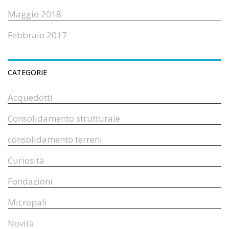
Maggio 2018
Febbraio 2017
CATEGORIE
Acquedotti
Consolidamento strutturale
consolidamento terreni
Curiosità
Fondazioni
Micropali
Novità