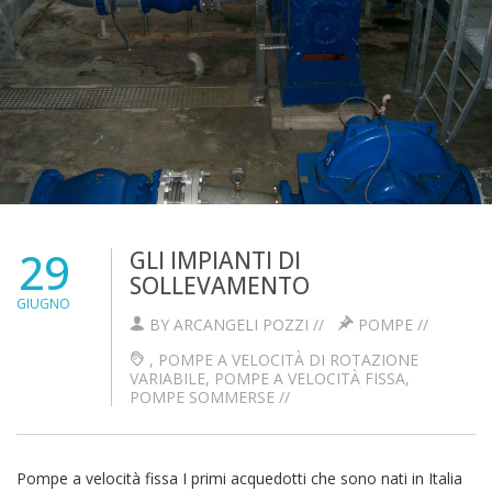
29
GLI IMPIANTI DI
SOLLEVAMENTO
GIUGNO
BY ARCANGELI POZZI //
POMPE
//
,
POMPE A VELOCITÀ DI ROTAZIONE
VARIABILE
,
POMPE A VELOCITÀ FISSA
,
POMPE SOMMERSE
//
Pompe a velocità fissa I primi acquedotti che sono nati in Italia