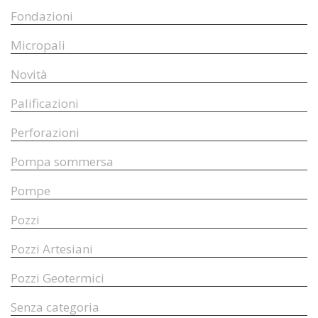
Fondazioni
Micropali
Novità
Palificazioni
Perforazioni
Pompa sommersa
Pompe
Pozzi
Pozzi Artesiani
Pozzi Geotermici
Senza categoria