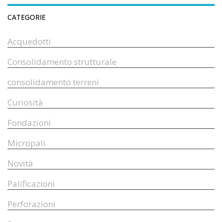
CATEGORIE
Acquedotti
Consolidamento strutturale
consolidamento terreni
Curiosità
Fondazioni
Micropali
Novità
Palificazioni
Perforazioni