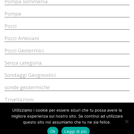
Pompa sommersa
Pompe
Pozzi
Pozzi Artesiani
Pozzi Geotermici
Senza categoria
Sondaggi Geognostici
sonde geotermiche
Trivellazioni
Utilizziamo i cookie per essere sicuri che tu possa avere la
migliore esperienza sul nostro sito. Se continui ad utilizzare
questo sito noi assumiamo che tu ne sia felice.
© 2026 ARCANGELI TULLIO POZZI E PALIFICAZIONI SNC | P.IVA 00781530555
REALIZZATO DA
MG GROUP ITALIA
Ok
Leggi di più